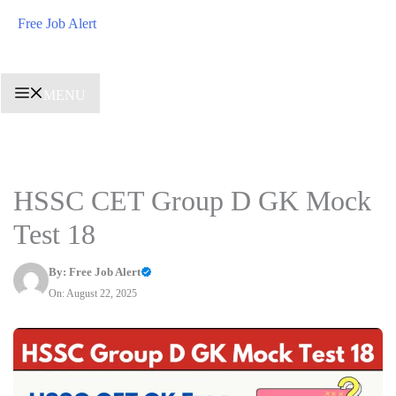
Skip
Free Job Alert
to
content
MENU
HSSC CET Group D GK Mock
Test 18
By:
Free Job Alert
On: August 22, 2025