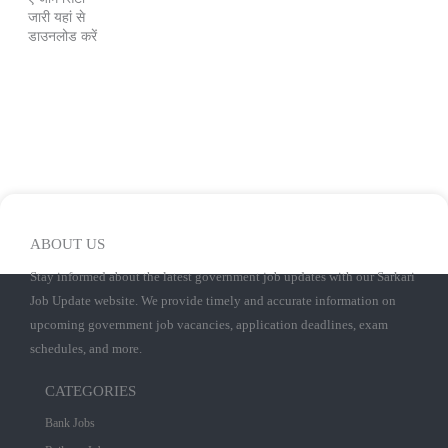
जारी यहां से
डाउनलोड करें
ABOUT US
Stay informed about the latest government job updates with our Sarkari
Job Update website. We provide timely and accurate information on
upcoming government job vacancies, application deadlines, exam
schedules, and more.
CATEGORIES
Bank Jobs