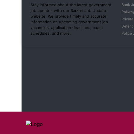
Stay informed about the latest government
Bank J
job updates with our Sarkari Job Update
Railwa
website. We provide timely and accurate
Private
information on upcoming government job
Defenc
vacancies, application deadlines, exam
schedules, and more.
Police 