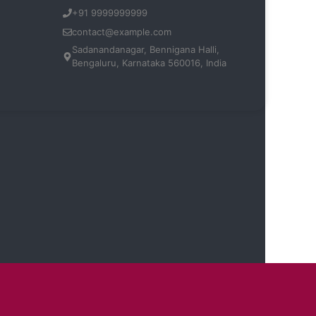
+91 9999999999
contact@example.com
Sadanandanagar, Bennigana Halli,
Bengaluru, Karnataka 560016, India